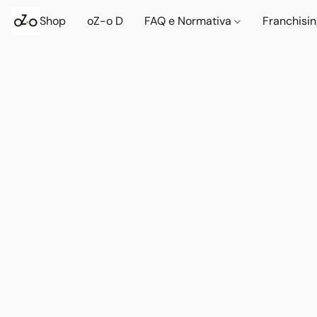
Shop
oZ-o D
FAQ e Normativa
Franchisi