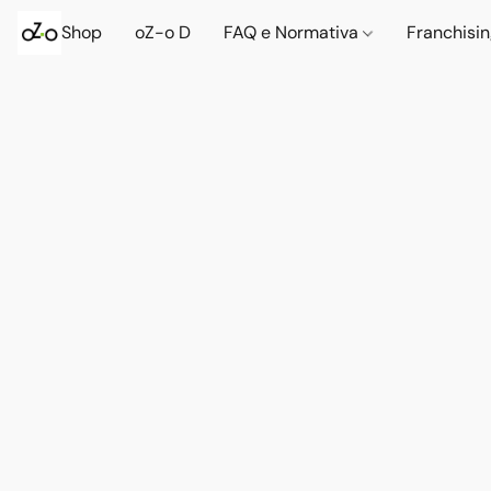
Shop
oZ-o D
FAQ e Normativa
Franchisi