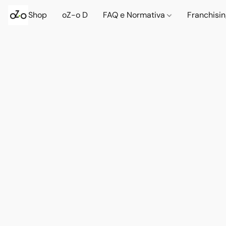
Shop
oZ-o D
FAQ e Normativa
Franchisi